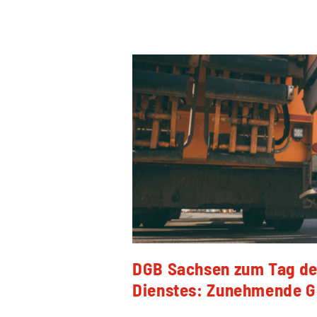
DGB Sachsen zum Tag des
Dienstes: Zunehmende G