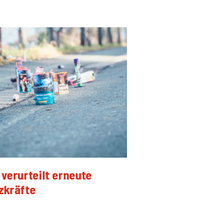
verurteilt erneute
zkräfte