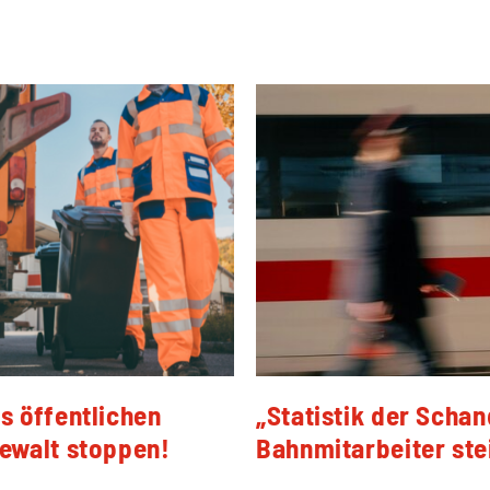
 öffentlichen
„Statistik der Schan
ewalt stoppen!
Bahnmitarbeiter ste