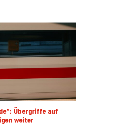
de“: Übergriffe auf
igen weiter