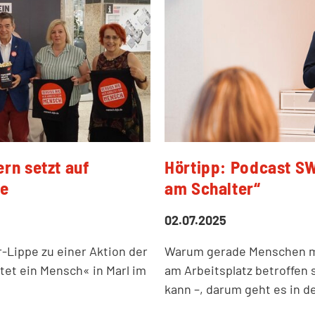
rn setzt auf
Hörtipp: Podcast SW
he
am Schalter“
02.07.2025
Lippe zu einer Aktion der
Warum gerade Menschen mi
eitet ein Mensch« in Marl im
am Arbeitsplatz betroffen
kann –, darum geht es in d