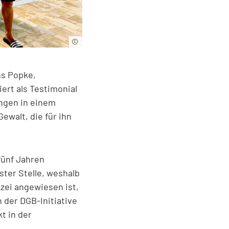
©
Campusbad
Flensburg
/
Jens
ns Popke,
Popke
ert als Testimonial
ungen in einem
ewalt, die für ihn
fünf Jahren
ster Stelle, weshalb
izei angewiesen ist,
 der DGB-Initiative
t in der