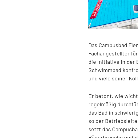
Das Campusbad Flens
Fachangestellter fü
die Initiative in d
Schwimmbad konfront
und viele seiner Ko
Er betont, wie wich
regelmäßig durchfüh
das Bad in schwierig
so der Betriebsleit
setzt das Campusbad
Bäderbranche und d