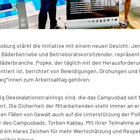
burg stärkt die Initiative mit einem neuen Gesicht: Je
r Bäderbetriebe und Betriebsratsvorsitzender, repräsenti
er Bäderbranche. Popke, der täglich mit den Herausforder
iert ist, berichtet von Beleidigungen, Drohungen und G
lleg*innen zum Arbeitsalltag gehören.
tig Deeskalationstrainings sind, die das Campusbad seit 
rt. Die Sicherheit der Mitarbeitenden steht immer an er
en Fällen von Gewalt auch auf die Unterstützung der Pol
er des Campusbads, Torben Kablau. Mit ihrer Teilnahme an
 ein klares Zeichen für mehr Wertschätzung und Respek
arüber hinaus.