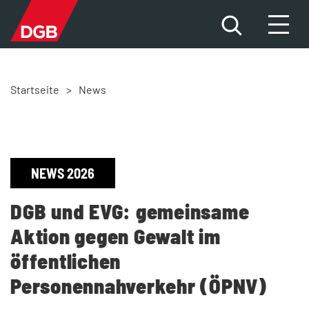
Startseite
>
News
HILFE FÜR BETROFFENE
DAS PROBLEM
DIE FAKTEN
NEWS 2026
DIE ÜBERGRIFFE
DGB und EVG: gemeinsame
Aktion gegen Gewalt im
NEWS
öffentlichen
Personennahverkehr (ÖPNV)
MITMACHEN