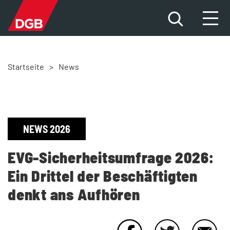
Startseite
>
News
HILFE FÜR BETROFFENE
DAS PROBLEM
DIE FAKTEN
NEWS 2026
DIE ÜBERGRIFFE
EVG-Sicherheitsumfrage 2026:
Ein Drittel der Beschäftigten
NEWS
denkt ans Aufhören
MITMACHEN