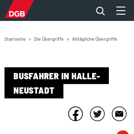
Startseite
>
Die Übergriffe
>
Alltägliche Übergriffe
HILFE FÜR BETROFFENE
DAS PROBLEM
DIE FAKTEN
BUSFAHRER IN HALLE-
NEUSTADT
DIE ÜBERGRIFFE
NEWS
MITMACHEN