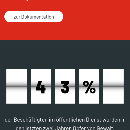
zur Dokumentation
4
4
3
3
%
%
4
3
2
3
%
!
der Beschäftigten im öffentlichen Dienst wurden in
den letzten zwei Jahren Opfer von Gewalt.