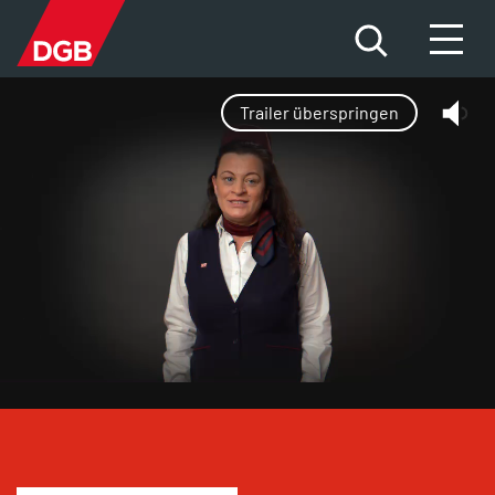
Trailer überspringen
HILFE FÜR BETROFFENE
DAS PROBLEM
DIE FAKTEN
DIE ÜBERGRIFFE
NEWS
MITMACHEN