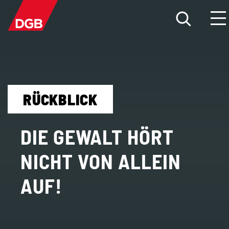
HILFE FÜR BETROFFENE
RÜCKBLICK
DAS PROBLEM
DIE FAKTEN
DIE GEWALT HÖRT
DIE ÜBERGRIFFE
NICHT VON ALLEIN
AUF!
NEWS
MITMACHEN