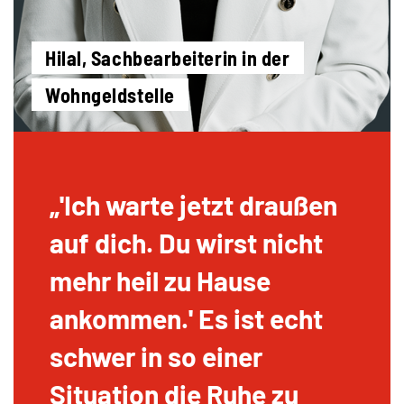
Hilal, Sachbearbeiterin in der
Wohngeldstelle
'Ich warte jetzt draußen
auf dich. Du wirst nicht
mehr heil zu Hause
ankommen.' Es ist echt
schwer in so einer
Situation die Ruhe zu