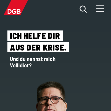
HILFE FÜR BETROFFENE
ICH HELFE DIR
AUS DER KRISE.
DAS PROBLEM
Und du nennst mich
DIE FAKTEN
Vollidiot?
DIE ÜBERGRIFFE
NEWS
MITMACHEN