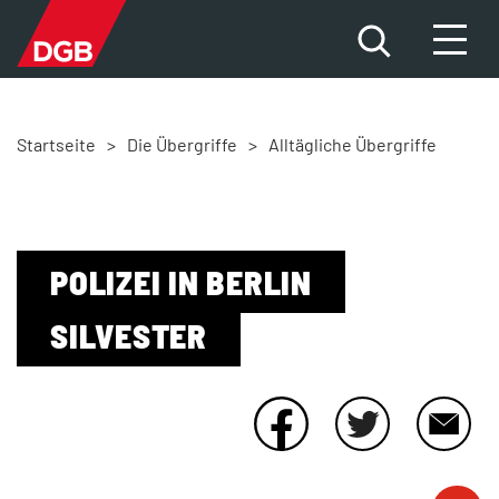
Startseite
>
Die Übergriffe
>
Alltägliche Übergriffe
HILFE FÜR BETROFFENE
DAS PROBLEM
DIE FAKTEN
POLIZEI IN BERLIN
SILVESTER
DIE ÜBERGRIFFE
NEWS
MITMACHEN