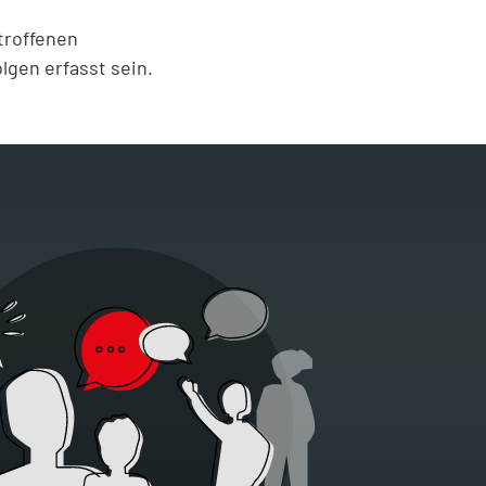
troffenen
lgen erfasst sein.