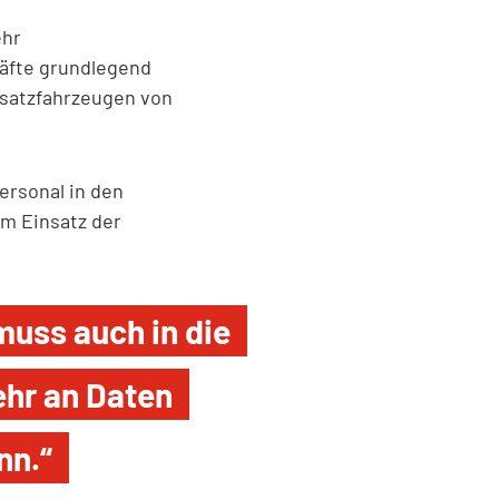
ehr
äfte grundlegend
nsatzfahrzeugen von
ersonal in den
um Einsatz der
uss auch in die
ehr an Daten
nn.“