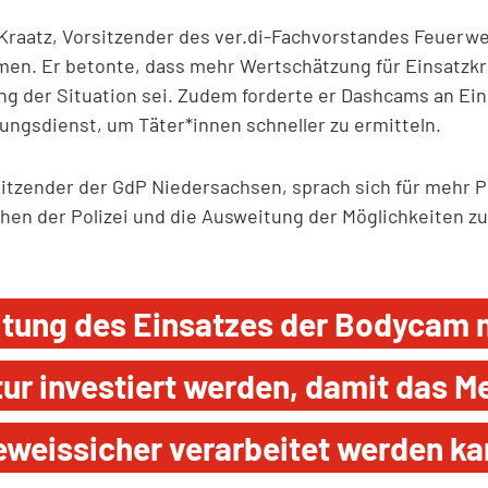
 Kraatz, Vorsitzender des ver.di-Fachvorstandes Feuerw
en. Er betonte, dass mehr Wertschätzung für Einsatzkr
ng der Situation sei. Zudem forderte er Dashcams an Ei
ngsdienst, um Täter*innen schneller zu ermitteln.
itzender der GdP Niedersachsen, sprach sich für mehr P
hen der Polizei und die Ausweitung der Möglichkeiten z
tung des Einsatzes der Bodycam m
ktur investiert werden, damit das M
eweissicher verarbeitet werden ka